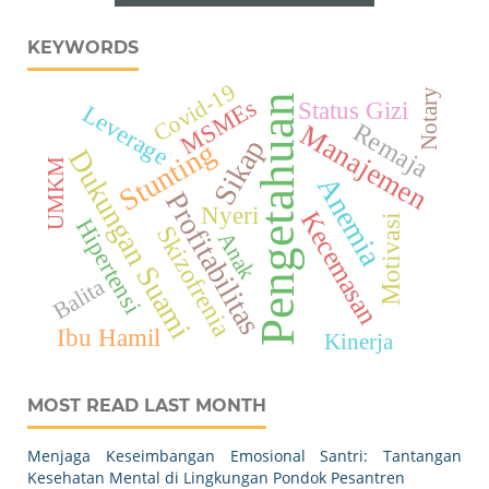
KEYWORDS
Covid-19
Notary
Pengetahuan
MSMEs
Status Gizi
Leverage
Manajemen
Remaja
Sikap
Stunting
Dukungan Suami
UMKM
Anemia
Profitabilitas
Nyeri
Kecemasan
Motivasi
Hipertensi
Skizofrenia
Anak
Balita
Ibu Hamil
Kinerja
MOST READ LAST MONTH
Menjaga Keseimbangan Emosional Santri: Tantangan
Kesehatan Mental di Lingkungan Pondok Pesantren