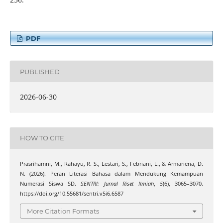
PDF
PUBLISHED
2026-06-30
HOW TO CITE
Prasrihamni, M., Rahayu, R. S., Lestari, S., Febriani, L., & Armariena, D.
N. (2026). Peran Literasi Bahasa dalam Mendukung Kemampuan
Numerasi Siswa SD.
SENTRI: Jurnal Riset Ilmiah
,
5
(6), 3065–3070.
https://doi.org/10.55681/sentri.v5i6.6587
More Citation Formats