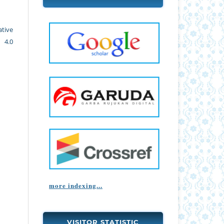
ative
 4.0
more indexing...
VISITOR STATISTIC