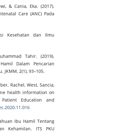
wi, & Cania, Eka. (2017).
tenatal Care (ANC) Pada
osi Kesehatan dan Ilmu
Muhammad Tahir. (2019).
 Hamil Dalam Pencarian
u. JKMM, 2(1), 93–105.
ber, Rachel, West, Sancia,
line health information on
 Patient Education and
pec.2020.11.016
ahuan Ibu Hamil Tentang
gan Kehamilan. ITS PKU