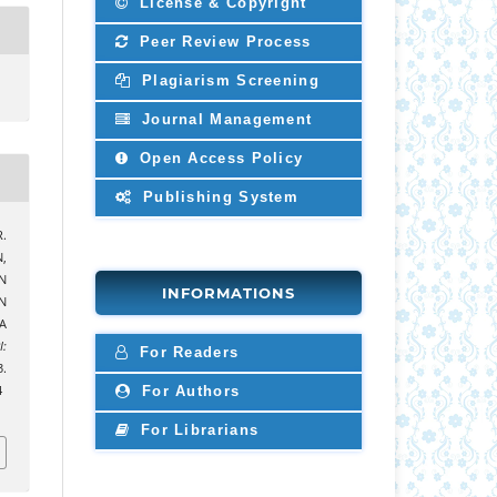
License & Copyright
Peer Review Process
Plagiarism Screening
Journal Management
Open Access Policy
Publishing System
R.
,
N
INFORMATIONS
N
A
I:
For Readers
3.
For Authors
4
For Librarians