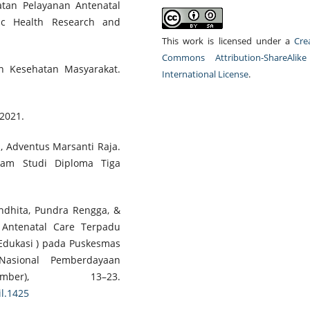
atan Pelayanan Antenatal
ic Health Research and
This work is licensed under a
Cre
Commons Attribution-ShareAlike
ian Kesehatan Masyarakat.
International License
.
 2021.
, Adventus Marsanti Raja.
ram Studi Diploma Tiga
Andhita, Pundra Rengga, &
 Antenatal Care Terpadu
 Edukasi ) pada Puskesmas
Nasional Pemberdayaan
mber), 13–23.
il.1425