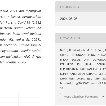
PUBLISHED
 tahun 2021 AKI meningkat
(4.627 kasus). Berdasarkan
2024-03-03
lah karena Covid-19 (2.982
ipertensi dalam kehamilan
ideteksi lebih awal melalui
HOW TO CITE
andar (Kemenkes RI, 2021).
oss Sectional jumlah sampel
engetahuan , media sosial,
Nufus, H., Mardiyah, M. S., & Putri, 
(2024). HUBUNGAN PENGETAHUAN
usan melakukan ANC di Aya
MEDIA SOSIAL DAN DUKUNGA
leh P-Value <0.05
KELUARGA IBU HAMIL DENGA
KEPUTUSAN MELAKUKAN ANC DI AY
KLINIK KABUPATEN SERANG.
SENTR
Jurnal Riset Ilmiah
,
3
(3), 1386–139
https://doi.org/10.55681/sentri.v3i3.2
18
More Citation Formats