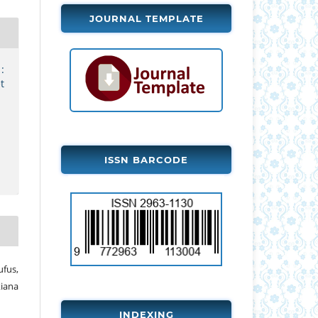
JOURNAL TEMPLATE
:
t
ISSN BARCODE
fus,
iana
INDEXING