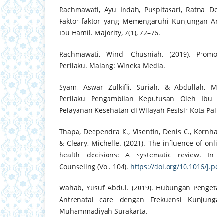
Rachmawati, Ayu Indah, Puspitasari, Ratna De
Faktor-faktor yang Memengaruhi Kunjungan An
Ibu Hamil. Majority, 7(1), 72–76.
Rachmawati, Windi Chusniah. (2019). Prom
Perilaku. Malang: Wineka Media.
Syam, Aswar Zulkifli, Suriah, & Abdullah, 
Perilaku Pengambilan Keputusan Oleh Ibu
Pelayanan Kesehatan di Wilayah Pesisir Kota Pal
Thapa, Deependra K., Visentin, Denis C., Kornha
& Cleary, Michelle. (2021). The influence of on
health decisions: A systematic review. In
Counseling (Vol. 104).
https://doi.org/10.1016/j.
Wahab, Yusuf Abdul. (2019). Hubungan Penget
Antrenatal care dengan Frekuensi Kunjun
Muhammadiyah Surakarta.