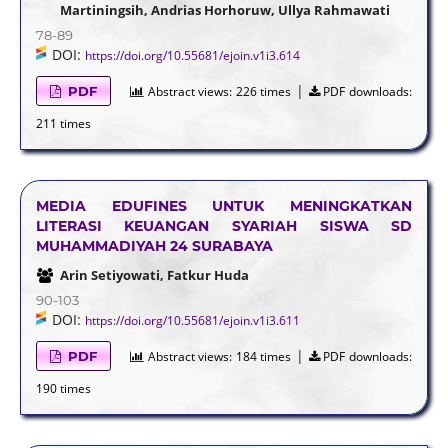
Martiningsih, Andrias Horhoruw, Ullya Rahmawati
78-89
DOI:
https://doi.org/10.55681/ejoin.v1i3.614
|
PDF
Abstract views:
226 times
PDF downloads:
211 times
MEDIA EDUFINES UNTUK MENINGKATKAN
LITERASI KEUANGAN SYARIAH SISWA SD
MUHAMMADIYAH 24 SURABAYA
Arin Setiyowati, Fatkur Huda
90-103
DOI:
https://doi.org/10.55681/ejoin.v1i3.611
|
PDF
Abstract views:
184 times
PDF downloads:
190 times