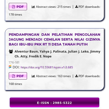
|
PDF
Abstract views:
215 times
PDF downloads:
178 times
PENDAMPINGAN DAN PELATIHAN PENGOLAHAN
JAGUNG MENJADI CEMILAN SERTA NILAI GIZINYA
BAGI IBU-IBU PKK RT 11 DESA TANAH PUTIH
Alventur Baun, Yahya J. Palinata, Julian J. Leko, Jimmy
Ch. Atty, Fredik E. Nope
176-181
DOI:
https://doi.org/10.55681/ejoin.v1i3.685
|
PDF
Abstract views:
163 times
PDF downloads:
168 times
E-ISSN : 2985-5322