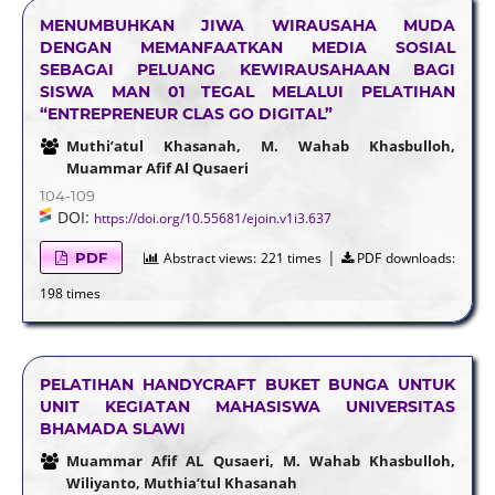
MENUMBUHKAN JIWA WIRAUSAHA MUDA
DENGAN MEMANFAATKAN MEDIA SOSIAL
SEBAGAI PELUANG KEWIRAUSAHAAN BAGI
SISWA MAN 01 TEGAL MELALUI PELATIHAN
“ENTREPRENEUR CLAS GO DIGITAL”
Muthi’atul Khasanah, M. Wahab Khasbulloh,
Muammar Afif Al Qusaeri
104-109
DOI:
https://doi.org/10.55681/ejoin.v1i3.637
|
PDF
Abstract views:
221 times
PDF downloads:
198 times
PELATIHAN HANDYCRAFT BUKET BUNGA UNTUK
UNIT KEGIATAN MAHASISWA UNIVERSITAS
BHAMADA SLAWI
Muammar Afif AL Qusaeri, M. Wahab Khasbulloh,
Wiliyanto, Muthia’tul Khasanah