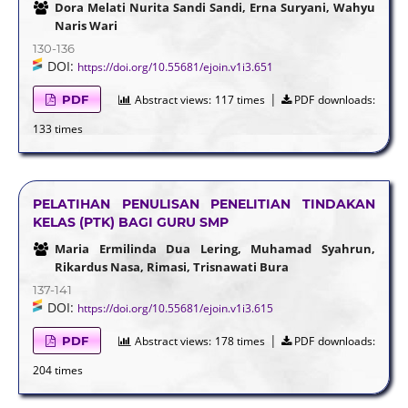
Dora Melati Nurita Sandi Sandi, Erna Suryani, Wahyu
Naris Wari
130-136
DOI:
https://doi.org/10.55681/ejoin.v1i3.651
|
PDF
Abstract views:
117 times
PDF downloads:
133 times
PELATIHAN PENULISAN PENELITIAN TINDAKAN
KELAS (PTK) BAGI GURU SMP
Maria Ermilinda Dua Lering, Muhamad Syahrun,
Rikardus Nasa, Rimasi, Trisnawati Bura
137-141
DOI:
https://doi.org/10.55681/ejoin.v1i3.615
|
PDF
Abstract views:
178 times
PDF downloads:
204 times