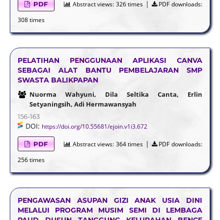
|
PDF
Abstract views:
326 times
PDF downloads:
308 times
PELATIHAN PENGGUNAAN APLIKASI CANVA
SEBAGAI ALAT BANTU PEMBELAJARAN SMP
SWASTA BALIKPAPAN
Nuorma Wahyuni, Dila Seltika Canta, Erlin
Setyaningsih, Adi Hermawansyah
156-163
DOI:
https://doi.org/10.55681/ejoin.v1i3.672
|
PDF
Abstract views:
364 times
PDF downloads:
256 times
PENGAWASAN ASUPAN GIZI ANAK USIA DINI
MELALUI PROGRAM MUSIM SEMI DI LEMBAGA
PAUD DUSUN TANGGUNG KELURAHAN BENCE