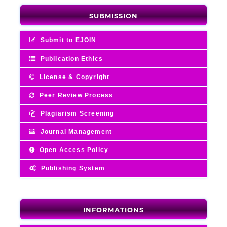
SUBMISSION
Submit to EJOIN
Publication Ethics
License & Copyright
Peer Review Process
Plagiarism Screening
Journal Management
Open Access Policy
Publishing System
INFORMATIONS