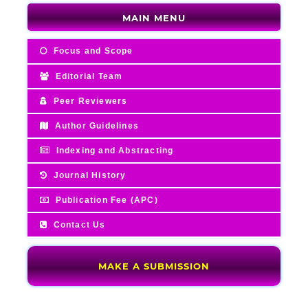
MAIN MENU
Focus and Scope
Editorial Team
Peer Reviewers
Author Guidelines
Indexing and Abstracting
Journal History
Publication Fee (APC)
Contact Us
MAKE A SUBMISSION