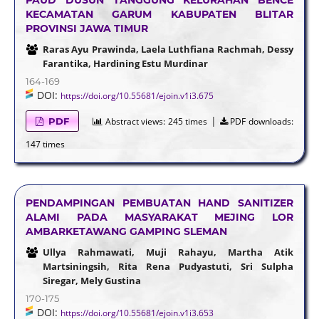
KECAMATAN GARUM KABUPATEN BLITAR
PROVINSI JAWA TIMUR
Raras Ayu Prawinda, Laela Luthfiana Rachmah, Dessy
Farantika, Hardining Estu Murdinar
164-169
DOI:
https://doi.org/10.55681/ejoin.v1i3.675
|
PDF
Abstract views:
245 times
PDF downloads:
147 times
PENDAMPINGAN PEMBUATAN HAND SANITIZER
ALAMI PADA MASYARAKAT MEJING LOR
AMBARKETAWANG GAMPING SLEMAN
Ullya Rahmawati, Muji Rahayu, Martha Atik
Martsiningsih, Rita Rena Pudyastuti, Sri Sulpha
Siregar, Mely Gustina
170-175
DOI:
https://doi.org/10.55681/ejoin.v1i3.653