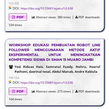
110-115
DOI:
https://doi.org/10.55681/ejoin.v1i3.638
|
PDF
Abstract views:
380 times
PDF downloads:
534 times
WORKSHOP EDUKASI PEMBUATAN ROBOT LINE
FOLLOWER MENGGUNAKAN METODE AKTIF
EKSPERIMENTAL UNTUK MENINGKATKAN
KOMPETENSI SISWA DI SMAN 15 MUARO JAMBI
Yosi Riduas Hais, Samratul Fuady, Nehru, Haerul
Pathoni, dasrinal tesal, Abdul Manab, Andre Rabiula
116-124
DOI:
https://doi.org/10.55681/ejoin.v1i3.636
|
PDF
Abstract views:
215 times
PDF downloads:
164 times