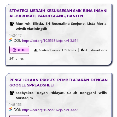
STRATEGI MERAIH KESUKSESAN SMK BINA INSANI
AL-BAROKAH, PANDEGLANG, BANTEN
Muniroh, Elistia, Sri Rosmalina Soejono, Lista Meria,
Wiwik Viatiningsih
142-147
DOI:
https://doi.org/10.55681/ejoin.v1i3.654
|
PDF
Abstract views:
135 times
PDF downloads:
241 times
PENGELOLAAN PROSES PEMBELAJARAN DENGAN
GOOGLE SPREADSHEET
Soebyakto, Royan Hidayat, Galuh Renggani Wilis,
Mustaqim
148-155
DOI:
https://doi.org/10.55681/ejoin.v1i3.668