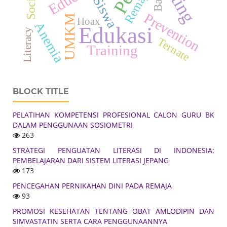
Remaja
Siswa
Prevention
UMKM
Hoax
Anemia
Edukasi
Literacy
Ternate
Training
BLOCK TITLE
PELATIHAN KOMPETENSI PROFESIONAL CALON GURU BK
DALAM PENGGUNAAN SOSIOMETRI
263
STRATEGI PENGUATAN LITERASI DI INDONESIA:
PEMBELAJARAN DARI SISTEM LITERASI JEPANG
173
PENCEGAHAN PERNIKAHAN DINI PADA REMAJA
93
PROMOSI KESEHATAN TENTANG OBAT AMLODIPIN DAN
SIMVASTATIN SERTA CARA PENGGUNAANNYA