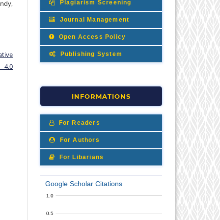
Plagiarism Screening
ndy,
Journal Management
Open Access Policy
ative
Publishing System
 4.0
INFORMATIONS
For Readers
For Authors
For Libarians