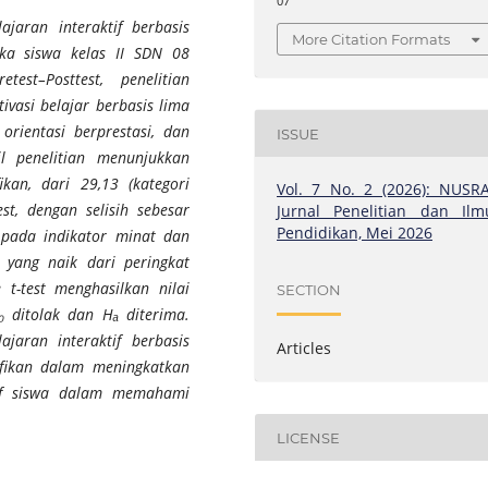
07
jaran interaktif berbasis
More Citation Formats
ika siswa kelas II SDN 08
st–Posttest, penelitian
vasi belajar berbasis lima
 orientasi berprestasi, dan
ISSUE
il penelitian menunjukkan
ikan, dari 29,13 (kategori
Vol. 7 No. 2 (2026): NUSRA
st, dengan selisih sebesar
Jurnal Penelitian dan Ilm
Pendidikan, Mei 2026
 pada indikator minat dan
i yang naik dari peringkat
 t-test menghasilkan nilai
SECTION
H₀ ditolak dan Hₐ diterima.
aran interaktif berbasis
Articles
ifikan dalam meningkatkan
ktif siswa dalam memahami
LICENSE