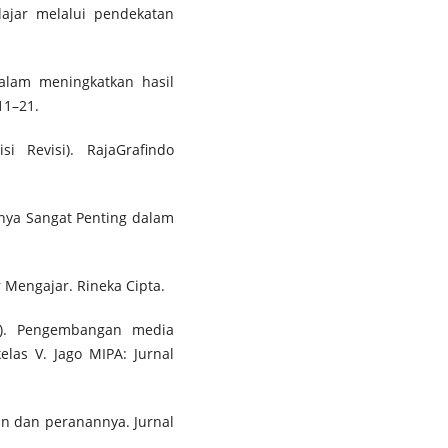
elajar melalui pendekatan
dalam meningkatkan hasil
11–21.
i Revisi). RajaGrafindo
nnya Sangat Penting dalam
ar Mengajar. Rineka Cipta.
5). Pengembangan media
elas V. Jago MIPA: Jurnal
an dan peranannya. Jurnal