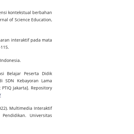
ensi kontekstual berbahan
rnal of Science Education,
aran interaktif pada mata
–115.
 Indonesia.
asi Belajar Peserta Didik
 di SDN Kebayoran Lama
t PTIQ Jakarta]. Repository
/
022). Multimedia Interaktif
Pendidikan. Universitas