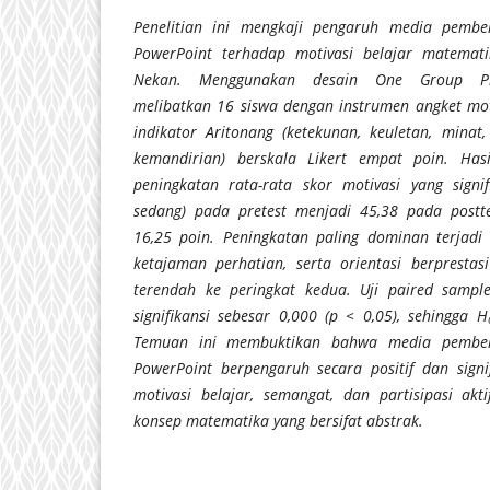
Penelitian ini mengkaji pengaruh media pembela
PowerPoint terhadap motivasi belajar matemat
Nekan. Menggunakan desain One Group Prete
melibatkan 16 siswa dengan instrumen angket moti
indikator Aritonang (ketekunan, keuletan, minat,
kemandirian) berskala Likert empat poin. Has
peningkatan rata-rata skor motivasi yang signif
sedang) pada pretest menjadi 45,38 pada postte
16,25 poin. Peningkatan paling dominan terjadi
ketajaman perhatian, serta orientasi berprestas
terendah ke peringkat kedua. Uji paired sample
signifikansi sebesar 0,000 (p < 0,05), sehingga 
Temuan ini membuktikan bahwa media pembelaj
PowerPoint berpengaruh secara positif dan sign
motivasi belajar, semangat, dan partisipasi a
konsep matematika yang bersifat abstrak.