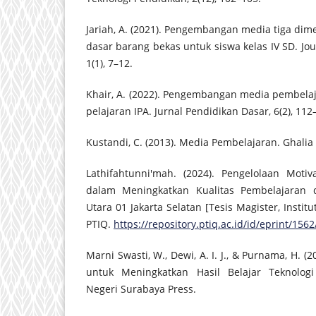
Jariah, A. (2021). Pengembangan media tiga dim
dasar barang bekas untuk siswa kelas IV SD. Jou
1(1), 7–12.
Khair, A. (2022). Pengembangan media pembelaj
pelajaran IPA. Jurnal Pendidikan Dasar, 6(2), 112
Kustandi, C. (2013). Media Pembelajaran. Ghalia
Lathifahtunni'mah. (2024). Pengelolaan Motiv
dalam Meningkatkan Kualitas Pembelajaran
Utara 01 Jakarta Selatan [Tesis Magister, Institu
PTIQ.
https://repository.ptiq.ac.id/id/eprint/1562
Marni Swasti, W., Dewi, A. I. J., & Purnama, H. (2
untuk Meningkatkan Hasil Belajar Teknologi 
Negeri Surabaya Press.