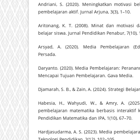
Andriani, S. (2020). Meningkatkan motivasi b
pembelajaran aktif. Jurnal Arjuna, 3(3), 1–10.
Aritonang, K. T. (2008). Minat dan motivasi 
belajar siswa. Jurnal Pendidikan Penabur, 7(10), 
Arsyad, A. (2020). Media Pembelajaran (Edis
Persada.
Daryanto. (2020). Media Pembelajaran: Perana
Mencapai Tujuan Pembelajaran. Gava Media.
Djamarah, S. B., & Zain, A. (2024). Strategi Belaj
Habesia, H., Wahyudi, W., & Amry, A. (202
pembelajaran matematika berbasis interaktif k
Pendidikan Matematika dan IPA, 1(10), 67–70.
Hardjasudarma, A. S. (2023). Media pembelajar
Teknologi Pendidikan, 2(12), 102–105.