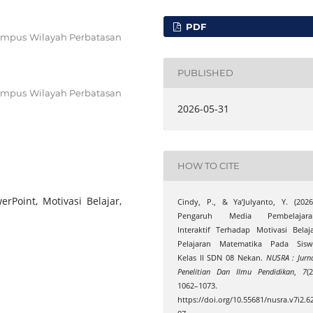
PDF
Kampus Wilayah Perbatasan
PUBLISHED
Kampus Wilayah Perbatasan
2026-05-31
HOW TO CITE
erPoint, Motivasi Belajar,
Cindy, P., & Ya’Julyanto, Y. (2026
Pengaruh Media Pembelajara
Interaktif Terhadap Motivasi Belaj
Pelajaran Matematika Pada Sisw
Kelas II SDN 08 Nekan.
NUSRA : Jurn
Penelitian Dan Ilmu Pendidikan
,
7
(2
1062–1073.
https://doi.org/10.55681/nusra.v7i2.6