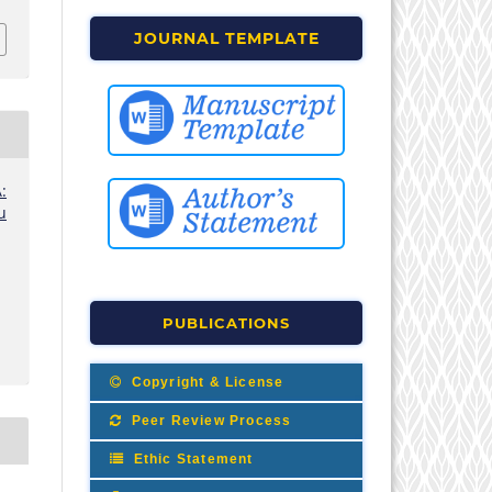
JOURNAL TEMPLATE
:
u
PUBLICATIONS
Copyright & License
Peer Review Process
Ethic Statement