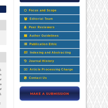
Focus and Scope
Editorial Team
Peer Reviewers
Author Guidelines
Publication Ethic
Indexing and Abstracting
Journal History
Article Processing Charge
).
n
Contact Us
ar
a
al
MAKE A SUBMISSION
),
2