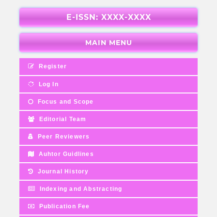
E-ISSN: XXXX-XXXX
MAIN MENU
Register
Log In
Focus and Scope
Editorial Team
Peer Reviewers
Auhtor Guidlines
Journal History
Indexing and Abstracting
Publication Fee