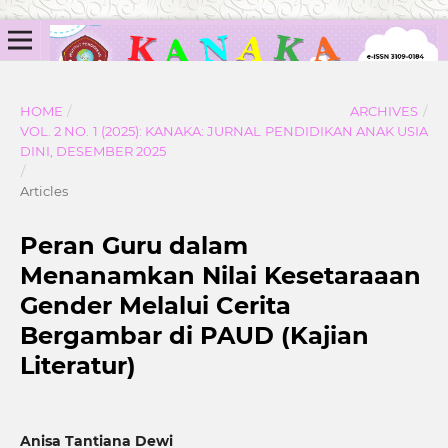
HOME
/
ARCHIVES
/
VOL. 2 NO. 1 (2025): KANAKA: JURNAL PENDIDIKAN ANAK USIA
DINI, DESEMBER 2025
/
Articles
Peran Guru dalam
Menanamkan Nilai Kesetaraaan
Gender Melalui Cerita
Bergambar di PAUD (Kajian
Literatur)
Anisa Tantiana Dewi