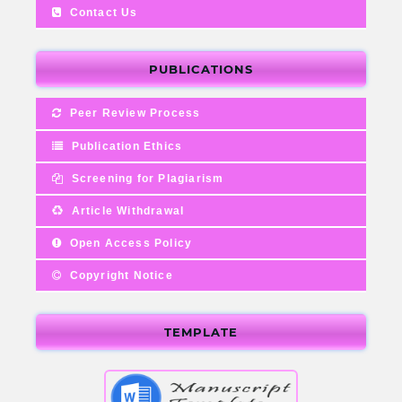
Contact Us
PUBLICATIONS
Peer Review Process
Publication Ethics
Screening for Plagiarism
Article Withdrawal
Open Access Policy
Copyright Notice
TEMPLATE