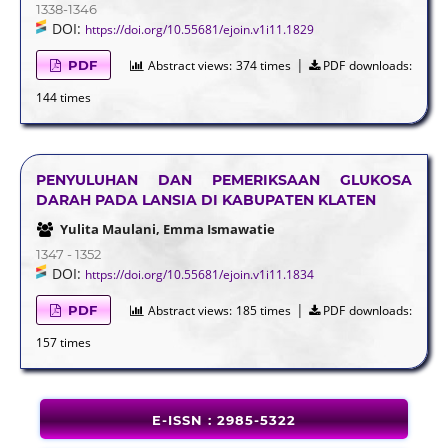
1338-1346
DOI:
https://doi.org/10.55681/ejoin.v1i11.1829
|
PDF
Abstract views:
374 times
PDF downloads:
144 times
PENYULUHAN DAN PEMERIKSAAN GLUKOSA
DARAH PADA LANSIA DI KABUPATEN KLATEN
Yulita Maulani, Emma Ismawatie
1347 - 1352
DOI:
https://doi.org/10.55681/ejoin.v1i11.1834
|
PDF
Abstract views:
185 times
PDF downloads:
157 times
E-ISSN : 2985-5322