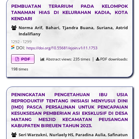
PEMBUATAN TERARIUM PADA KELOMPOK
TANAMAN HIAS DI KELURAHAN KADIA, KOTA
KENDARI
Norma Arif, Bahari, Tjandra Buana, Suriana, Astrid
Indalifiany
1292 - 1299
DOI:
https://doi.org/10.55681/ejoin.v1i11.1753
|
PDF
Abstract views:
235 times
PDF downloads:
198 times
PENINGKATAN PENGETAHUAN IBU USIA
REPRODUKTIF TENTANG INISIASI MENYUSUI DINI
(IMD) PASCA PERSALINAN UNTUK PENCAPAIAN
KESUKSESAN PEMBERIAN ASI EKSKLUSIF DI DESA
MATANG MESJID KECAMATAN PEUSANGAN
KABUPATEN BIREUEN TAHUN 2023.
Seri Warzukni, Nurlaely HS, Paradina Aulia, Safinatun