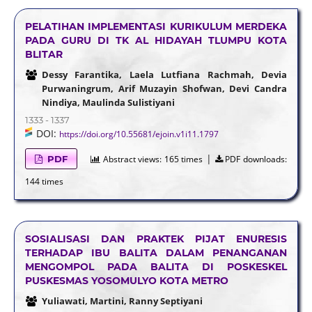
PELATIHAN IMPLEMENTASI KURIKULUM MERDEKA
PADA GURU DI TK AL HIDAYAH TLUMPU KOTA
BLITAR
Dessy Farantika, Laela Lutfiana Rachmah, Devia
Purwaningrum, Arif Muzayin Shofwan, Devi Candra
Nindiya, Maulinda Sulistiyani
1333 - 1337
DOI:
https://doi.org/10.55681/ejoin.v1i11.1797
|
PDF
Abstract views:
165 times
PDF downloads:
144 times
SOSIALISASI DAN PRAKTEK PIJAT ENURESIS
TERHADAP IBU BALITA DALAM PENANGANAN
MENGOMPOL PADA BALITA DI POSKESKEL
PUSKESMAS YOSOMULYO KOTA METRO
Yuliawati, Martini, Ranny Septiyani