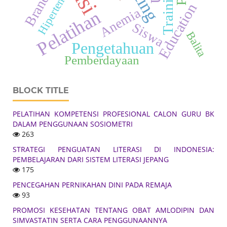
Branding
Training
Hipertensi
Education
Anemia
Pelatihan
Siswa
Balita
Pengetahuan
Pemberdayaan
BLOCK TITLE
PELATIHAN KOMPETENSI PROFESIONAL CALON GURU BK
DALAM PENGGUNAAN SOSIOMETRI
263
STRATEGI PENGUATAN LITERASI DI INDONESIA:
PEMBELAJARAN DARI SISTEM LITERASI JEPANG
175
PENCEGAHAN PERNIKAHAN DINI PADA REMAJA
93
PROMOSI KESEHATAN TENTANG OBAT AMLODIPIN DAN
SIMVASTATIN SERTA CARA PENGGUNAANNYA