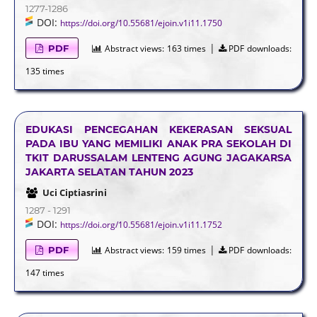
1277-1286
DOI:
https://doi.org/10.55681/ejoin.v1i11.1750
|
PDF
Abstract views:
163 times
PDF downloads:
135 times
EDUKASI PENCEGAHAN KEKERASAN SEKSUAL
PADA IBU YANG MEMILIKI ANAK PRA SEKOLAH DI
TKIT DARUSSALAM LENTENG AGUNG JAGAKARSA
JAKARTA SELATAN TAHUN 2023
Uci Ciptiasrini
1287 - 1291
DOI:
https://doi.org/10.55681/ejoin.v1i11.1752
|
PDF
Abstract views:
159 times
PDF downloads:
147 times