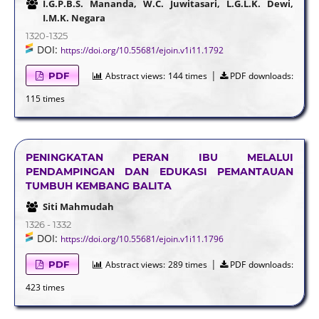
I.G.P.B.S. Mananda, W.C. Juwitasari, L.G.L.K. Dewi,
I.M.K. Negara
1320-1325
DOI:
https://doi.org/10.55681/ejoin.v1i11.1792
|
PDF
Abstract views:
144 times
PDF downloads:
115 times
PENINGKATAN PERAN IBU MELALUI
PENDAMPINGAN DAN EDUKASI PEMANTAUAN
TUMBUH KEMBANG BALITA
Siti Mahmudah
1326 - 1332
DOI:
https://doi.org/10.55681/ejoin.v1i11.1796
|
PDF
Abstract views:
289 times
PDF downloads:
423 times