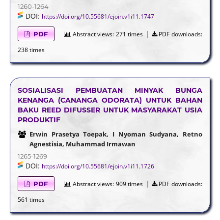
1260-1264
DOI:
https://doi.org/10.55681/ejoin.v1i11.1747
|
PDF
Abstract views:
271 times
PDF downloads:
238 times
SOSIALISASI PEMBUATAN MINYAK BUNGA
KENANGA (CANANGA ODORATA) UNTUK BAHAN
BAKU REED DIFUSSER UNTUK MASYARAKAT USIA
PRODUKTIF
Erwin Prasetya Toepak, I Nyoman Sudyana, Retno
Agnestisia, Muhammad Irmawan
1265-1269
DOI:
https://doi.org/10.55681/ejoin.v1i11.1726
|
PDF
Abstract views:
909 times
PDF downloads:
561 times