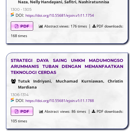
Naza, Nelly Handayani, Safitri, Nashiratunnisa
1300 - 1305
DOI:
https://doi.org/10.55681/ejoin.v1i11.1754
|
PDF
Abstract views:
176 times
PDF downloads:
168 times
STRATEGI DAYA SAING UMKM MADUMONGSO
ARUMMANIS TUBAN DENGAN MEMANFAATKAN
TEKNOLOGI CERDAS
Tutuk Indriyani, Muchamad Kurniawan, Christin
Mardiana
1306-1314
DOI:
https://doi.org/10.55681/ejoin.v1i11.1788
|
PDF
Abstract views:
86 times
PDF downloads:
105 times