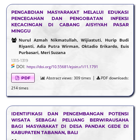
PENGABDIAN MASYARAKAT MELALUI EDUKASI
PENCEGAHAN DAN PENGOBATAN INFEKSI
KECACINGAN DI CABANG AISYIYAH PASAR
MINGGU
Nurul Azmah Nikmatullah, Wijiastuti, Hurip Budi
Riyanti, Adia Putra Wirman, Oktadio Erikardo, Euis
Purbasari, Meri Suzana
1315-1319
DOI:
https://doi.org/10.55681/ejoin.v1i11.1791
|
PDF
Abstract views:
309 times
PDF downloads:
214 times
IDENTIFIKASI DAN PENGEMBANGAN POTENSI
WISATA SEBAGAI PELUANG BERWIRAUSAHA
BAGI MASYARAKAT DI DESA PANDAK GEDE DI
KABUPATEN TABANAN, BALI