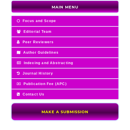
MAIN MENU
Focus and Scope
Editorial Team
Peer Reviewers
Author Guidelines
Indexing and Abstracting
Journal History
Publication Fee (APC)
Contact Us
MAKE A SUBMISSION