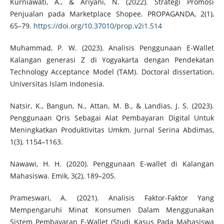
Kurniawati, A., & Ariyani, N. (2022). Strategi Promosi
Penjualan pada Marketplace Shopee. PROPAGANDA, 2(1),
65–79.
https://doi.org/10.37010/prop.v2i1.514
Muhammad, P. W. (2023). Analisis Penggunaan E-Wallet
Kalangan generasi Z di Yogyakarta dengan Pendekatan
Technology Acceptance Model (TAM). Doctoral dissertation,
Universitas Islam Indonesia.
Natsir, K., Bangun, N., Attan, M. B., & Landias, J. S. (2023).
Penggunaan Qris Sebagai Alat Pembayaran Digital Untuk
Meningkatkan Produktivitas Umkm. Jurnal Serina Abdimas,
1(3), 1154–1163.
Nawawi, H. H. (2020). Penggunaan E-wallet di Kalangan
Mahasiswa. Emik, 3(2), 189–205.
Prameswari, A. (2021). Analisis Faktor-Faktor Yang
Mempengaruhi Minat Konsumen Dalam Menggunakan
Sistem Pembayaran E-Wallet (Studi Kasus Pada Mahasiswa