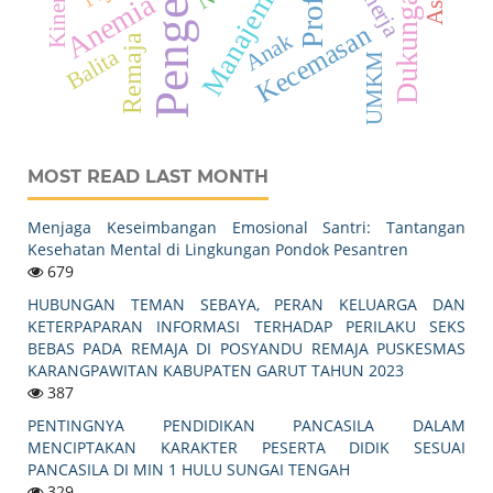
Manajemen
Kinerja
Anemia
Kecemasan
Anak
Remaja
Balita
UMKM
MOST READ LAST MONTH
Menjaga Keseimbangan Emosional Santri: Tantangan
Kesehatan Mental di Lingkungan Pondok Pesantren
679
HUBUNGAN TEMAN SEBAYA, PERAN KELUARGA DAN
KETERPAPARAN INFORMASI TERHADAP PERILAKU SEKS
BEBAS PADA REMAJA DI POSYANDU REMAJA PUSKESMAS
KARANGPAWITAN KABUPATEN GARUT TAHUN 2023
387
PENTINGNYA PENDIDIKAN PANCASILA DALAM
MENCIPTAKAN KARAKTER PESERTA DIDIK SESUAI
PANCASILA DI MIN 1 HULU SUNGAI TENGAH
329