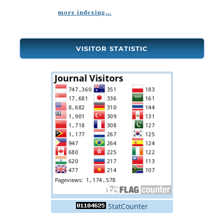
more indexing...
VISITOR STATISTIC
StatCounter