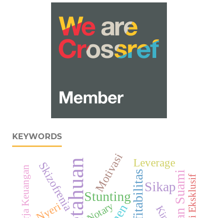
KEYWORDS
Motivasi
Leverage
Pengetahuan
Skizofrenia
Kinerja Keuangan
Profitabilitas
Dukungan Suami
Asi Eksklusif
Sikap
Stunting
Notary
Nyeri