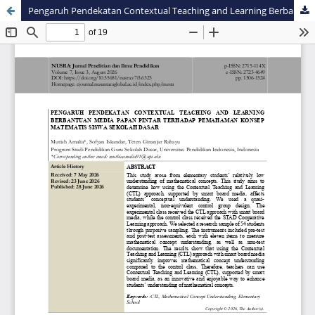
Pengaruh Pendekatan Contextual Teaching and Learning Berbantuan Media Papan Pintar Terhadap Pemahaman Konsep Matematis Siswa Sekolah Dasar