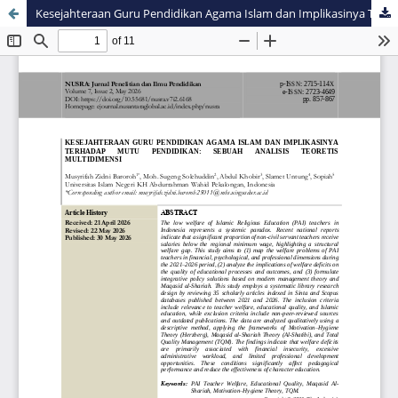
Kesejahteraan Guru Pendidikan Agama Islam dan Implikasinya Terhadap Mutu Pendidikan: Sebuah Analisis Teoretis Multidimensi