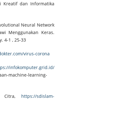
i Kreatif dan Informatika
volutional Neural Network
Sawi Menggunakan Keras.
 4-1 , 25-33
dokter.com/virus-corona
tps://infokomputer.grid.id/
an-machine-learning-
an Citra,
https://sdislam-