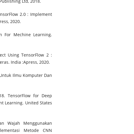
ublishing Ltd, 2018.
nsorFlow 2.0 : Implement
ress, 2020.
n For Mechine Learning.
ject Using TensorFlow 2 :
as. India :Apress, 2020.
 Untuk Ilmu Komputer Dan
8. TensorFlow for Deep
t Learning. United States
nalan Wajah Menggunakan
lementasi Metode CNN