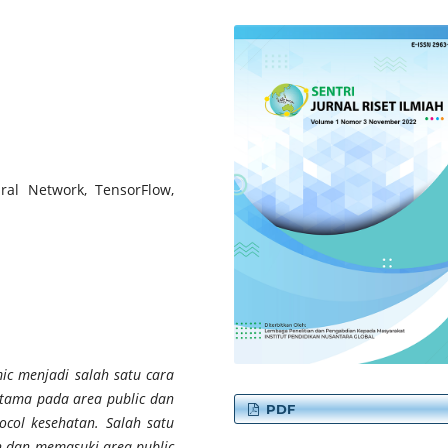
ral Network, TensorFlow,
c menjadi salah satu cara
utama pada area public dan
PDF
ocol kesehatan. Salah satu
h dan memasuki area public