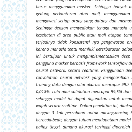
harus menggunakan masker. Sehingga banyak a
gedung perkantoran atau mall, menggunakan
mengawasi setiap orang yang datang dan memas
Sehingga dengan menyediakan tenaga manusia u
kesehatan di area public atau mall atapun te
terjadinya tidak konsistensi nya pengawasan pr
karena manusia tentu memiliki keterbatasan dalam
ini bertujuan untuk mengimplementasikan deep
pengguna masker berbasis framework tensorflow d
neural network, secara realtime. Penggunaan de
convolution neural network yang menghasilkan
training data dengan nilai akurasi mencapai 99,7 %
0,018%. Lalu nilai validation mencapai 99,6% dan
sehingga model ini dapat digunakan untuk men
wajah secara realtime. Dalam penelitian ini, dilak
dengan 3 kali percobaan untuk masing-masing 
berbeda-beda, dengan tujuan mendapatkan model 
paling tinggi, dimana akurasi tertinggi diperole