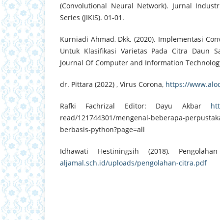
(Convolutional Neural Network). Jurnal Industr
Series (JIKIS). 01-01.
Kurniadi Ahmad, Dkk. (2020). Implementasi Con
Untuk Klasifikasi Varietas Pada Citra Daun 
Journal Of Computer and Information Technology.
dr. Pittara (2022) , Virus Corona,
https://www.alo
Rafki Fachrizal Editor: Dayu Akbar
ht
read/121744301/mengenal-beberapa-perpustaka
berbasis-python?page=all
Idhawati Hestiningsih (2018), Pengolah
aljamal.sch.id/uploads/pengolahan-citra.pdf