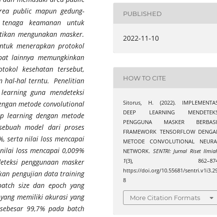
rea public mapun gedung-
PUBLISHED
 tenaga keamanan untuk
tikan mengunakan masker.
2022-11-10
ntuk menerapkan protokol
mpat lainnya memungkinkan
otokol kesehatan tersebut,
HOW TO CITE
 hal-hal terntu. Penelitian
 learning guna mendeteksi
engan metode convolutional
Sitorus, H. (2022). IMPLEMENTAS
DEEP LEARNING MENDETEKS
ep learning dengan metode
PENGGUNA MASKER BERBASI
 sebuah model dari proses
FRAMEWORK TENSORFLOW DENGA
, serta nilai loss mencapai
METODE CONVOLUTIONAL NEURA
 nilai loss mencapai 0,009%
NETWORK.
SENTRI: Jurnal Riset Ilmia
deteksi penggunaan masker
1
(3), 862–874
https://doi.org/10.55681/sentri.v1i3.2
ukan pengujian data training
8
batch size dan epoch yang
yang memiliki akurasi yang
More Citation Formats
h sebesar 99,7% pada batch