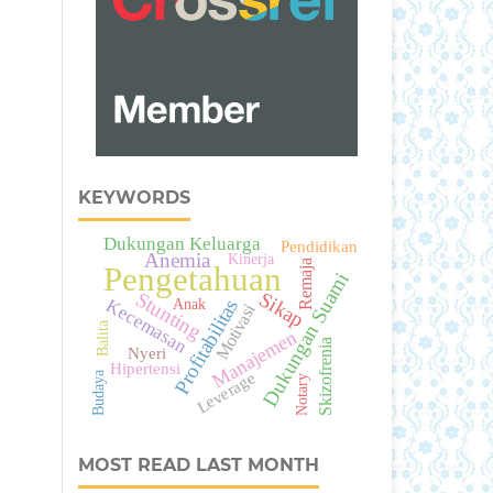
KEYWORDS
Dukungan Keluarga
Pendidikan
Anemia
Kinerja
Remaja
Pengetahuan
Dukungan Suami
Stunting
Sikap
Kecemasan
Profitabilitas
Anak
Motivasi
Balita
Manajemen
Skizofrenia
Nyeri
Hipertensi
Leverage
Budaya
Notary
MOST READ LAST MONTH