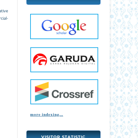
ative
ial-
more indexing...
VISITOR STATISTIC