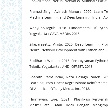
Convolutional Nerual Networks. Mumbai : Packt P
Pramod Singh, Avinash Manure. 2020. Learn Te
Mechine Learning and Deep Learning. India : Ap
Wahyuno,Teguh. 2018. Fundamental Of Pytho
Yogyakarta : GAVA MEDIA, 2018
Silaparasetty, Vinita. 2020. Deep Learning Pro
Neural Network Development with Python and Ker
Budiharto, Widodo. 2018. Pemrograman Python
Teknik. Yogyakarta : ANDI OFFSET, 2018
Bharath Ramsundar, Reza Bosagh Zadeh. 201
Learning From Linear Regressionto Reinforcemen
Of America : O’Reilly Media, Inc, 2018.
Hermawan, Egie. (2021). Klasifikasi Penge
Masker atau Atau Tidak Dengan Mengimp