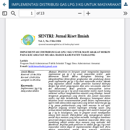
IMPLEMENTASI DISTRIBUSI GAS LPG 3 KG UNTUK MASYARAKAT MISKIN PADA KECAMATAN MUARA HARUS KABUPATEN TABALONG