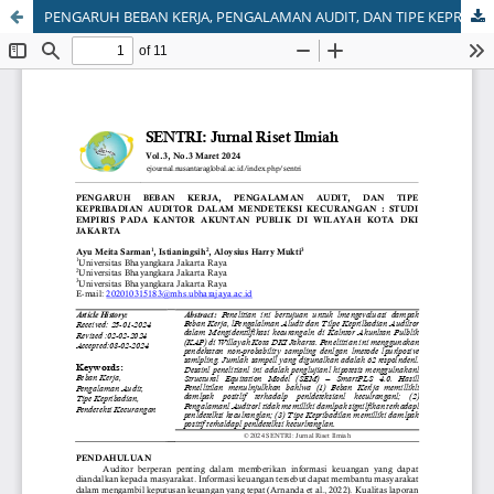
PENGARUH BEBAN KERJA, PENGALAMAN AUDIT, DAN TIPE KEPRIBADIAN AUDITOR DALAM MENDETEKSI KECURANGAN : STUDI EMPIRIS PADA KANTOR AKUNTAN PUBLIK DI WILAYAH KOTA DKI JAKARTA