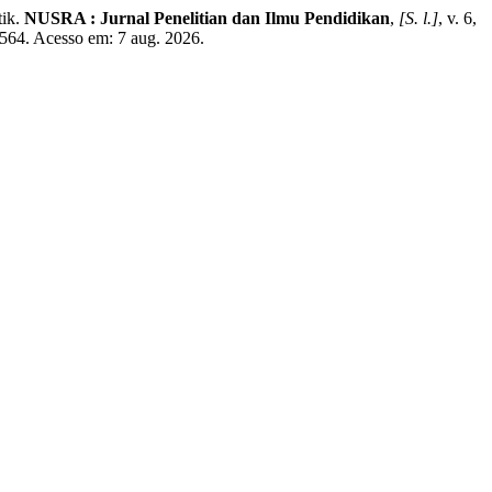
tik.
NUSRA : Jurnal Penelitian dan Ilmu Pendidikan
,
[S. l.]
, v. 6,
3564. Acesso em: 7 aug. 2026.