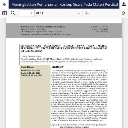
Meningkatkan Pemahaman Konsep Siswa Pada Materi Perubahan Wujud Zat Melalui Eksperimen IPA Pada Siswa Kelas VII MTs Al Mizan