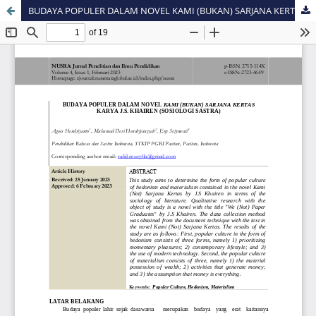
BUDAYA POPULER DALAM NOVEL KAMI (BUKAN) SARJANA KERTAS KARYA J.S. KHAIREN (SOSIOLOGI SASTRA)