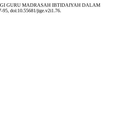
I BAGI GURU MADRASAH IBTIDAIYAH DALAM
87-95, doi:10.55681/jige.v2i1.76.