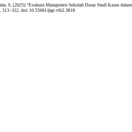
Iskandar, S. (2025) “Evaluasi Manajemen Sekolah Dasar Studi Kasus da
p. 313–322. doi: 10.55681/jige.v6i2.3818.