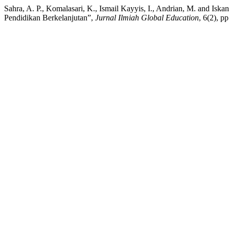
Sahra, A. P., Komalasari, K., Ismail Kayyis, I., Andrian, M. and 
Pendidikan Berkelanjutan”,
Jurnal Ilmiah Global Education
, 6(2), p