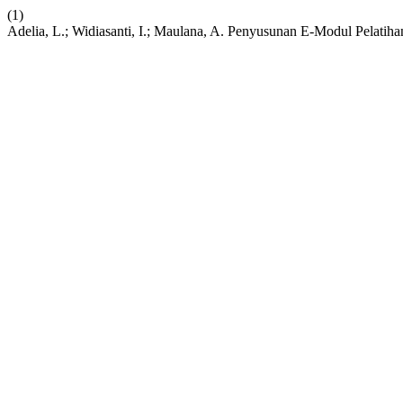
(1)
Adelia, L.; Widiasanti, I.; Maulana, A. Penyusunan E-Modul Pelat