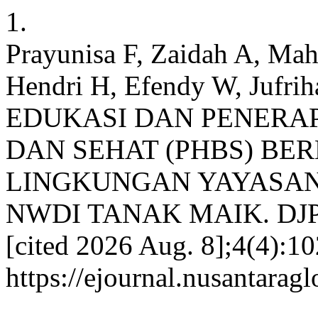
1.
Prayunisa F, Zaidah A, Mah
Hendri H, Efendy W, Jufrihad
EDUKASI DAN PENERAP
DAN SEHAT (PHBS) BER
LINGKUNGAN YAYASAN
NWDI TANAK MAIK. DJPMG
[cited 2026 Aug. 8];4(4):10
https://ejournal.nusantarag