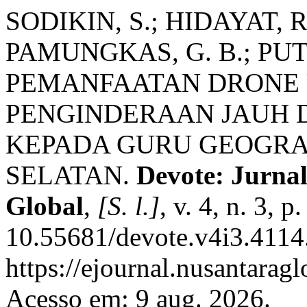
SODIKIN, S.; HIDAYAT, R
PAMUNGKAS, G. B.; PUTR
PEMANFAATAN DRONE
PENGINDERAAN JAUH 
KEPADA GURU GEOGRA
SELATAN.
Devote: Jurna
Global
,
[S. l.]
, v. 4, n. 3,
10.55681/devote.v4i3.4114
https://ejournal.nusantarag
Acesso em: 9 aug. 2026.